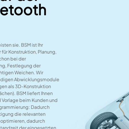
uetooth
sten sie. BSM ist Ihr
für Konstruktion, Planung,
hon bei der
ng, Festlegung der
richtigen Weichen. Wir
wendigen Abwicklungsmodule
gen als 3D-Konstruktion
chen). BSM liefert Ihnen
d Vorlage beim Kunden und
rogrammierung: Dadurch
rtigung die relevanten
optimieren, dadurch
Standzeit der eingesetzten